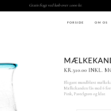
Gratis fragt ved køb over 1.000 kr.
FORSIDE
OM OS
MÆLKEKAN
KR.
310.00
INKL. 
Elegant mundblæst mælkekan
Mælkekanden fås med 6 forsk
Pink, Pastelgrøn og klar.