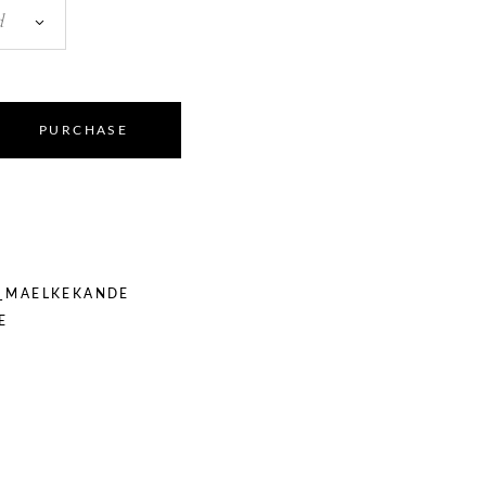
d
PURCHASE
_MAELKEKANDE
E