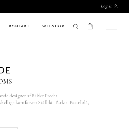
Log In
KONTAKT
WEBSHOP
No products in the cart.
DE
MOMS
de designet af Rikke Precht.
ellige kantfarver: Stålblå, Turkis, Pastelblå,