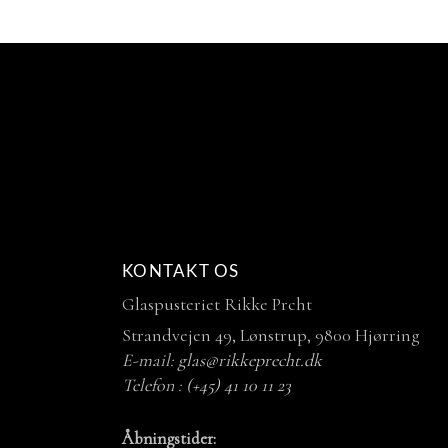
KONTAKT OS
Glaspusteriet Rikke Prcht
Strandvejen 49, Lønstrup, 9800 Hjørring
E-mail:
glas@rikkeprecht.dk
Telefon :
(+45) 41 10 11 23
Åbningstider: