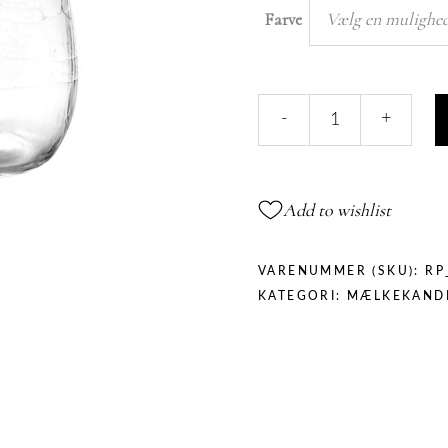
Vælg en mulighe
Farve
Mælkekande
-
+
quantity
Add to wishlist
VARENUMMER (SKU):
RP
KATEGORI:
MÆLKEKAND