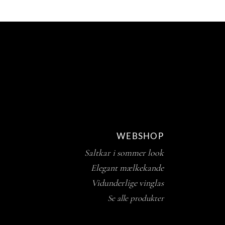
WEBSHOP
Saltkar i sommer look
Elegant mælkekande
Vidunderlige vinglas
Se alle produkter