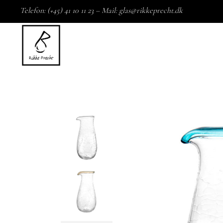
Telefon: (+45) 41 10 11 23 – Mail:
glas@rikkeprecht.dk