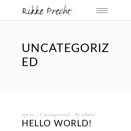
UNCATEGORIZ
ED
apr
01
Uncategorized
By
admin
HELLO WORLD!