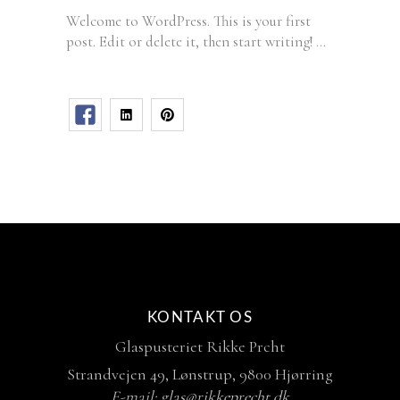
Welcome to WordPress. This is your first
post. Edit or delete it, then start writing!
KONTAKT OS
Glaspusteriet Rikke Prcht
Strandvejen 49, Lønstrup, 9800 Hjørring
E-mail:
glas@rikkeprecht.dk