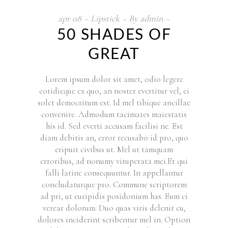
apr
08
Lipstick
By
admin
50 SHADES OF
GREAT
Lorem ipsum dolor sit amet, odio legere
cotidieque ex quo, an noster evertitur vel, ei
solet democritum est. Id mel tibique ancillae
convenire. Admodum tacimates maiestatis
his id. Sed everti accusam facilisi ne. Est
diam debitis an, error recusabo id pro, quo
eripuit civibus ut. Mel ut tamquam
erroribus, ad nonumy vituperata mei.Et qui
falli latine consequuntur. In appellantur
concludaturque pro. Commune scriptorem
ad pri, ut euripidis posidonium has. Eum ei
verear dolorum. Duo quas viris delenit cu,
dolores inciderint scribentur mel in. Option