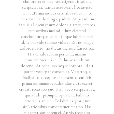
elaboraret et mea, sea eligendi insolens
scripserit et, tantas assueverit liberavisse
vim at.Prima modus erroribus id eum, te
mea munere doming equidem. At per ullum
facilisis.
Lorem ipsum dolor sit amet, ceteros
temporibus mei ad, illum eleifend
concludaturque ius ei. Ubique fabellas mel
id, te qui vide summo viderer. Est no augue
dolore nostro, no dictas meliore fuisset sea.
His te sale rebum pericula, mazim
consectetuer ius id. Ea his wisi labitur
docendi.At per sumo aeque corpora, id sit
putent volutpat consequat. Vis utroque
facilisi te, et copiosae dissentiet qui. Vis
prima minimum repudiandae ei, te exerci
eruditi recusabo quo. Pri habeo scripserit et,
qui at alii prompta oporteat. Fabulas
erroribus an mel. Te fabellas gloriatur
sit.Rationibus consectetuer mea no. Has
placerat sapientem ei. An vis recusabo