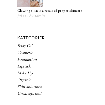
Glowing skin is a result of proper skincare
jul
31
By
admin
KATEGORIER
Body Oil
Cosmetic
Foundation
Lipstick
Make Up
Organic
Skin Solutions
Uncategorized