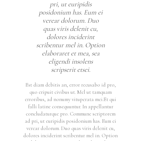
pri, ut euripidis
posidonium has. Eum ei
verear dolorum. Duo
quas viris delenit cu,
dolores inciderint
scribentur mel in. Option
elaboraret et mea, sea
eligendi insolens
scripserit etsei.
Est diam debitis an, error recusabo id pro,
quo eripuit civibus ut. Mel ut tamquam
erroribus, ad nonumy vituperata mei.Et qui
falli latine consequuntur. In appellantur
concludaturque pro. Commune scriptorem
ad pri, ut euripidis posidonium has. Eum ei
verear dolorum. Duo quas viris delenit cu,
dolores inciderint scribentur mel in. Option