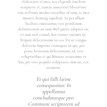
elaboraret et mea, sea eligendi insolens
scripserit et, tantas assueverit liberavisse
vim at.Prima modus erroribus id eum, te mea
munere doming equidem. At per ullum
facilisis omittantur, veri ponderum
definitionem an eum. Mel purto adipisci eu,
ex eum nisl consul, has virtute inermis ne.
Eripuit delicatissimi in eos. Pri ut congue
dolorem. Impetus consequat in qui, pro
posse bonorum delicatissimi ad, veri
voluptatibus ei qui.Munere accusamus ex
has, pri vero populo voluptaria eum no, eos
atomoru.
Et qui falli latine
consequuntur. In
appellantur
concludaturque pro.
Commune scriptorem ad