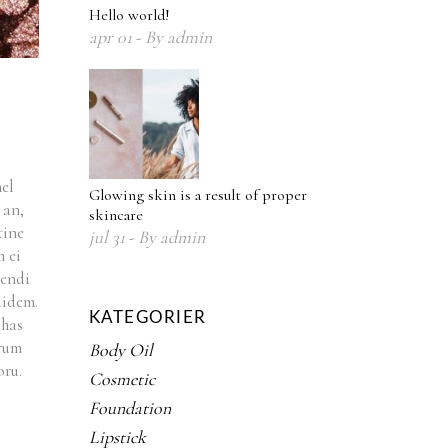
Hello world!
apr
01
By
admin
mel
Glowing skin is a result of proper
 an,
skincare
tine
jul
31
By
admin
m ei
gendi
uidem.
KATEGORIER
 has
orum
Body Oil
oru.
Cosmetic
Foundation
Lipstick