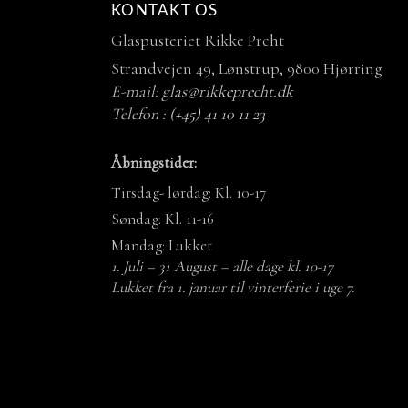
KONTAKT OS
Glaspusteriet Rikke Prcht
Strandvejen 49, Lønstrup, 9800 Hjørring
E-mail:
glas@rikkeprecht.dk
Telefon :
(+45) 41 10 11 23
Åbningstider:
Tirsdag- lørdag: Kl. 10-17
Søndag: Kl. 11-16
Mandag: Lukket
1. Juli – 31 August – alle dage kl. 10-17
Lukket fra 1. januar til vinterferie i uge 7.