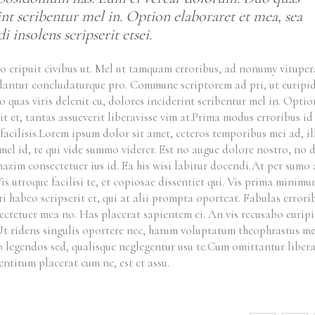
rint scribentur mel in. Option elaboraret et mea, sea
i insolens scripserit etsei.
uo eripuit civibus ut. Mel ut tamquam erroribus, ad nonumy vituper
ellantur concludaturque pro. Commune scriptorem ad pri, ut euripid
quas viris delenit cu, dolores inciderint scribentur mel in. Optio
rit et, tantas assueverit liberavisse vim at.Prima modus erroribus i
cilisis.
Lorem ipsum dolor sit amet, ceteros temporibus mei ad, i
 mel id, te qui vide summo viderer. Est no augue dolore nostro, no d
 mazim consectetuer ius id. Ea his wisi labitur docendi.At per sumo
is utroque facilisi te, et copiosae dissentiet qui. Vis prima minim
ri habeo scripserit et, qui at alii prompta oporteat. Fabulas errori
sectetuer mea no. Has placerat sapientem ei. An vis recusabo euripi
Ut ridens singulis oportere nec, harum voluptatum theophrastus me
o legendos sed, qualisque neglegentur usu te.Cum omittantur libera
ntitum placerat cum ne, est et assu.