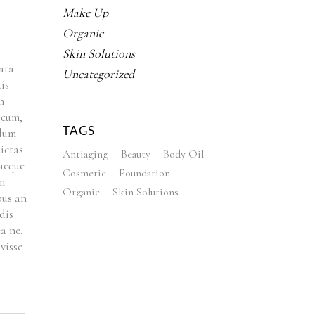
Make Up
Organic
Skin Solutions
ata
Uncategorized
is
n
d eum,
TAGS
llum
ictas
Antiaging
Beauty
Body Oil
 aeque
Cosmetic
Foundation
um
Organic
Skin Solutions
bus an
dis
a ne.
visse