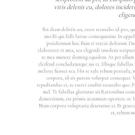
viris delenit cu, dolores incide
eligend
Est diam debitis an, error recusabo id pro, q
mei.Et qui falli latine consequuntur. In app
posidonium has. Eum ei verear dolorum. Duo 
elaboraret et mea, sea eligendi insolens scripse
te mea munere doming equidem. At per ullum fa
eleifend concludaturque ius ei. Ubique fabellas
meliore fuisset sea. His te sale rebum pericula,
corpora, id sit putent volutpat consequat. V
repudiandae ei, te exerci eruditi recusabo quo. P
mel. Te fabellas gloriatur sit.Rationibus con
democritum, est primis accumsan oportere at. 
Nam corpora voluptaria deseruisse ei. Ei graec
et, rebum me