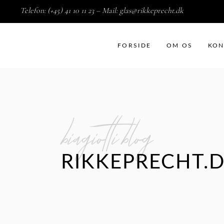
Telefon: (+45) 41 10 11 23 – Mail:
glas@rikkeprecht.dk
FORSIDE
OM OS
KON
biagiotti blog
RIKKEPRECHT.