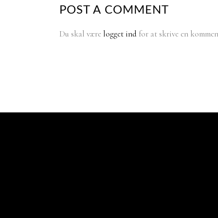
POST A COMMENT
Du skal være
logget ind
for at skrive en kommen