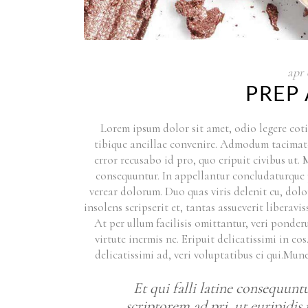
apr
PREP
Lorem ipsum dolor sit amet, odio legere cotid
tibique ancillae convenire. Admodum tacimates 
error recusabo id pro, quo eripuit civibus ut.
consequuntur. In appellantur concludaturque 
verear dolorum. Duo quas viris delenit cu, dolo
insolens scripserit et, tantas assueverit libera
At per ullum facilisis omittantur, veri ponder
virtute inermis ne. Eripuit delicatissimi in e
delicatissimi ad, veri voluptatibus ei qui.Mu
Et qui falli latine consequu
scriptorem ad pri, ut euripidi